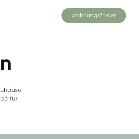
age
Ausstattung
Wohnungsfinder
rn
 Zuhause.
osé für