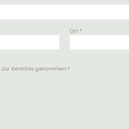
Ort *
g
zur Kenntnis genommen.*